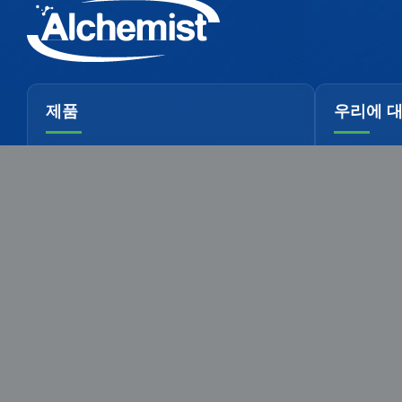
제품
우리에 
알킬 실란
프로필
아미노 실란
문화
황 실란
역사
페닐 실란
문의