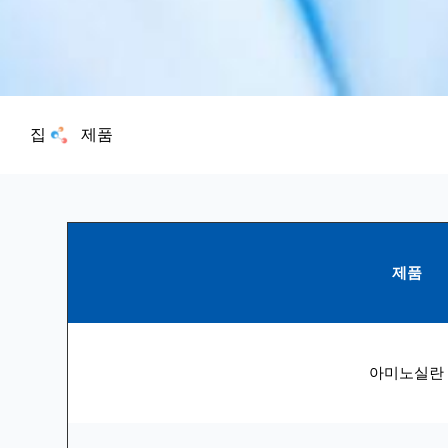
집
제품
제품
아미노실란