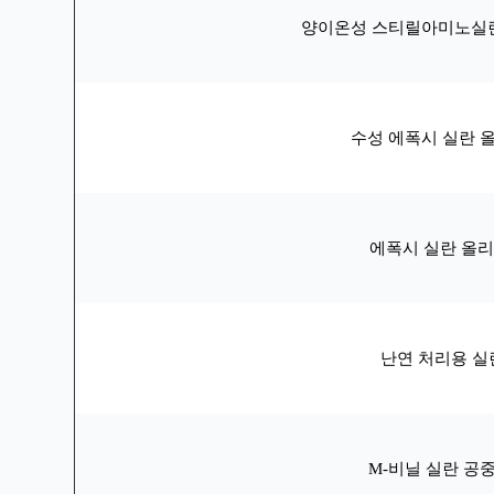
양이온성 스티릴아미노실란
수성 에폭시 실란 
에폭시 실란 올
난연 처리용 실란
M-비닐 실란 공