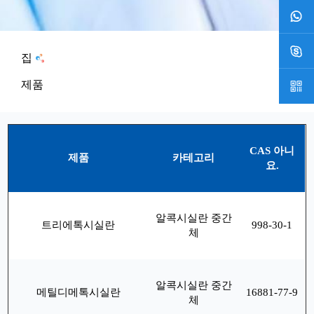
집
제품
CAS 아니
제품
카테고리
요.
알콕시실란 중간
트리에톡시실란
998-30-1
체
알콕시실란 중간
메틸디메톡시실란
16881-77-9
체