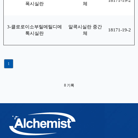
18171-19-2
폭시실란
체
3-클로로이소부틸메틸디메
알콕시실란 중간
18171-19-2
톡시실란
체
1
8 기록