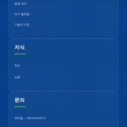
품질 관리
연구 플랫폼
기술적 이점
지식
정보
보충
문의
모바일：
+8615651039172