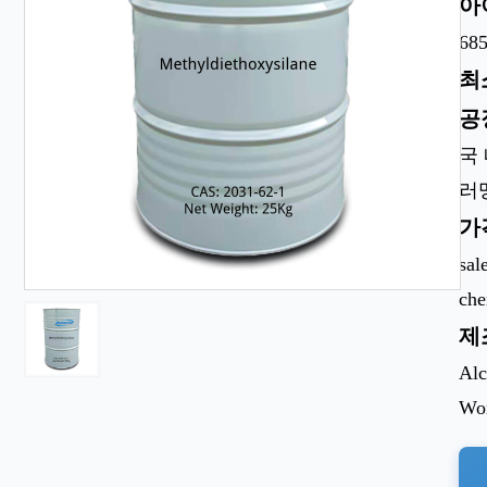
아
685
최
공
국
러
가
sal
ch
제
Alc
Wor