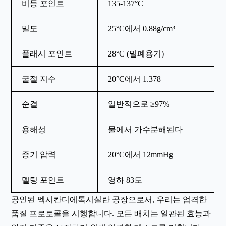
비등 포인트
135-137°C
밀도
25°C에서 0.88g/cm³
플래시 포인트
28°C (밀폐용기)
굴절 지수
20°C에서 1.378
순결
일반적으로 ≥97%
용해성
물에서 가수분해된다
증기 압력
20°C에서 12mmHg
멜팅 포인트
영하 83도
공인된 멕시칸디에톡시실란 공장으로서, 우리는 엄격한
품질 프로토콜을 시행합니다. 모든 배치는 일관된 효능과