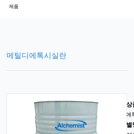
제품
메틸디에톡시실란
상
에
별