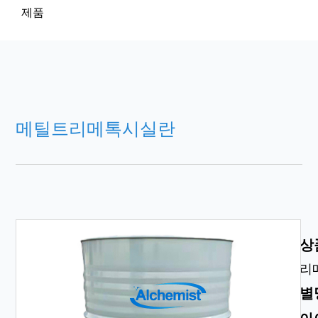
제품
메틸트리메톡시실란
상
리
별