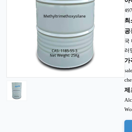
아
497
최
공
국
러
가
sal
ch
제
Alc
Wor