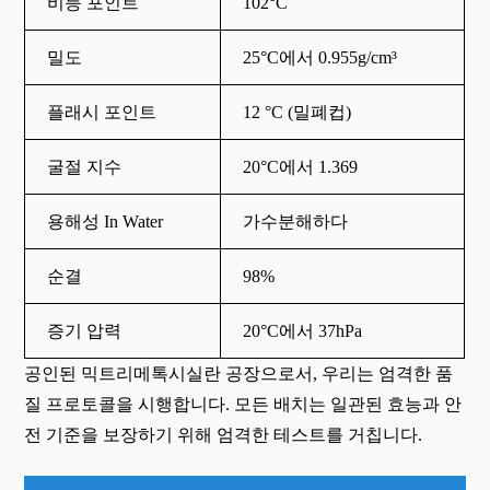
비등 포인트
102°C
밀도
25°C에서 0.955g/cm³
플래시 포인트
12 °C (밀폐컵)
굴절 지수
20°C에서 1.369
용해성 In Water
가수분해하다
순결
98%
증기 압력
20°C에서 37hPa
공인된 믹트리메톡시실란 공장으로서, 우리는 엄격한 품
질 프로토콜을 시행합니다. 모든 배치는 일관된 효능과 안
전 기준을 보장하기 위해 엄격한 테스트를 거칩니다.