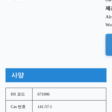
제
Alc
Wor
사양
HS 코드
671696
Cas 번호
141-57-1