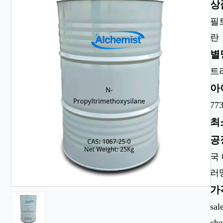
상
필
란
별
트
아
773
최
공
국
러
가
sal
ch