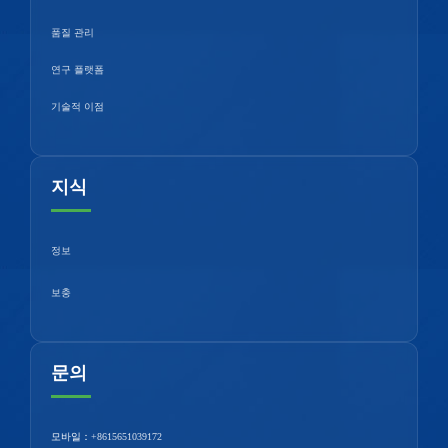
품질 관리
연구 플랫폼
기술적 이점
지식
정보
보충
문의
모바일：
+8615651039172