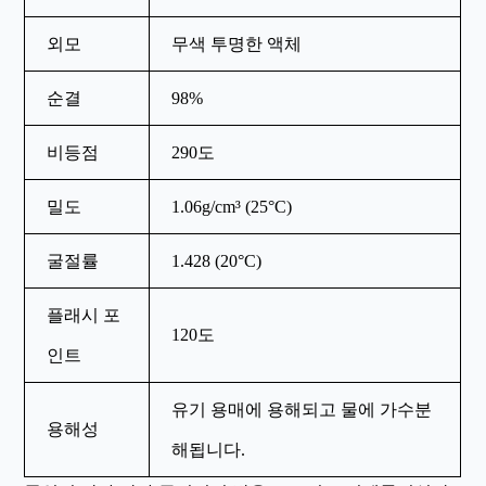
외모
무색 투명한 액체
순결
98%
비등점
290도
밀도
1.06g/cm³ (25°C)
굴절률
1.428 (20°C)
플래시 포
120도
인트
유기 용매에 용해되고 물에 가수분
용해성
해됩니다.