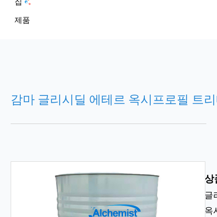
집
제품
감마 글리시딜 에테르 옥시프로필 트
상
글
옥