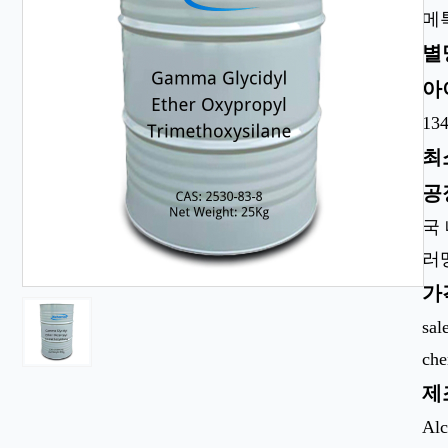
메
별
아
134
최
공
국
러
가
sal
ch
제
Alc