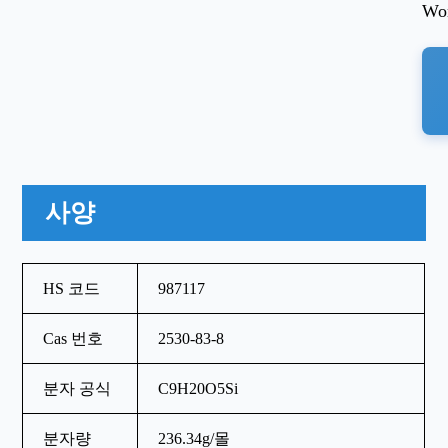
Wor
사양
HS 코드
987117
Cas 번호
2530-83-8
분자 공식
C9H20O5Si
분자량
236.34g/몰