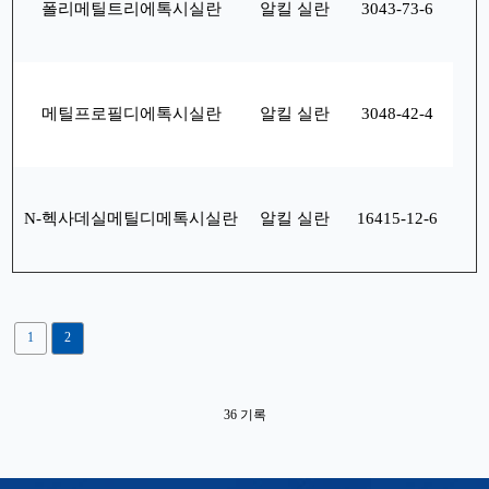
폴리메틸트리에톡시실란
알킬 실란
3043-73-6
메틸프로필디에톡시실란
알킬 실란
3048-42-4
N-헥사데실메틸디메톡시실란
알킬 실란
16415-12-6
1
2
36 기록